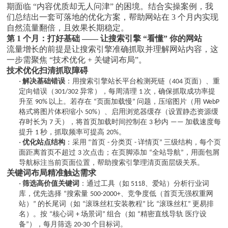
期面临
“内容优质却无人问津” 的困境。结合实操案例，我
们总结出一套可落地的优化方案，帮助网站在 3 个月内实现
自然流量翻倍，且效果长期稳定。
第
1 个月：打好基础 —— 让搜索引擎 “看懂” 你的网站
流量增长的前提是让搜索引擎准确抓取并理解网站内容，这
一步需聚焦
“技术优化 + 关键词布局”。
技术优化扫清抓取障碍
·
解决基础错误
：用搜索引擎站长平台检测死链（
页面）、重
404
定向错误（
异常），每周清理
次，确保抓取成功率提
301/302
1
升至
以上。若存在
页面加载慢
问题，压缩图片（用
90%
“
”
WebP
格式将图片体积缩小
）、启用浏览器缓存（设置静态资源缓
50%
存时长为
天），将首页加载时间控制在
秒内
加载速度每
7
3
——
提升
秒，抓取频率可提高
。
1
20%
·
优化站点结构
：采用
首页
分类页
详情页
三级结构，每个页
“
-
-
”
面距离首页不超过
次点击；在页脚添加
全站导航
，用面包屑
3
“
”
导航标注当前页面位置，帮助搜索引擎理清页面层级关系。
关键词布局精准触达需求
·
筛选高价值关键词
：通过工具（如
、爱站）分析行业词
5118
库，优先选择
搜索量
、竞争度低（首页无强权重网
“
500-2000+
站）
的长尾词（如
滚珠丝杠安装教程
比
滚珠丝杠
更易排
”
“
”
“
”
名）。按
核心词
场景词
组合（如
精密直线导轨 医疗设
“
+
”
“
备
），每月筛选
个目标词。
”
20-30