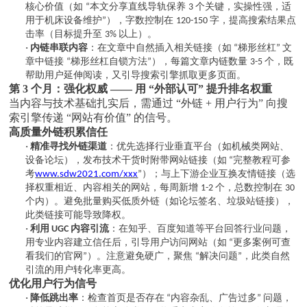
核心价值（如
本文分享直线导轨保养
个关键，实操性强，适
“
3
用于机床设备维护
），字数控制在
字，提高搜索结果点
”
120-150
击率（目标提升至
以上）。
3%
·
内链串联内容
：在文章中自然插入相关链接（如
梯形丝杠
文
“
”
章中链接
梯形丝杠自锁方法
），每篇文章内链数量
个，既
“
”
3-5
帮助用户延伸阅读，又引导搜索引擎抓取更多页面。
第
3 个月：强化权威 —— 用 “外部认可” 提升排名权重
当内容与技术基础扎实后，需通过
“外链 + 用户行为” 向搜
索引擎传递 “网站有价值” 的信号。
高质量外链积累信任
·
精准寻找外链渠道
：优先选择行业垂直平台（如机械类网站、
设备论坛），发布技术干货时附带网站链接（如
完整教程可参
“
考
www.sdw2021.com
/xxx
）；与上下游企业互换友情链接（选
”
择权重相近、内容相关的网站，每周新增
个，总数控制在
1-2
30
个内）。避免批量购买低质外链（如论坛签名、垃圾站链接），
此类链接可能导致降权。
·
利用
内容引流
：在知乎、百度知道等平台回答行业问题，
UGC
用专业内容建立信任后，引导用户访问网站（如
更多案例可查
“
看我们的官网
）。注意避免硬广，聚焦
解决问题
，此类自然
”
“
”
引流的用户转化率更高。
优化用户行为信号
·
降低跳出率
：检查首页是否存在
内容杂乱、广告过多
问题，
“
”