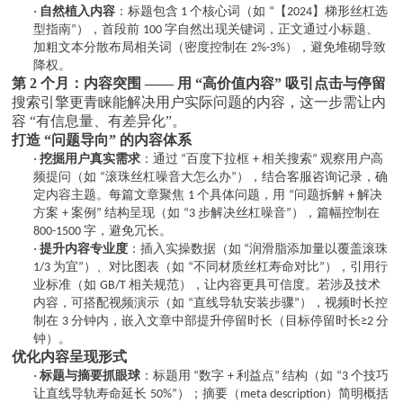
·
自然植入内容
：标题包含
个核心词（如
【
】梯形丝杠选
1
“
2024
型指南
），首段前
字自然出现关键词，正文通过小标题、
”
100
加粗文本分散布局相关词（密度控制在
），避免堆砌导致
2%-3%
降权。
第
2 个月：内容突围 —— 用 “高价值内容” 吸引点击与停留
搜索引擎更青睐能解决用户实际问题的内容，这一步需让内
容
“有信息量、有差异化”。
打造
“问题导向” 的内容体系
·
挖掘用户真实需求
：通过
百度下拉框
相关搜索
观察用户高
“
+
”
频提问（如
滚珠丝杠噪音大怎么办
），结合客服咨询记录，确
“
”
定内容主题。每篇文章聚焦
个具体问题，用
问题拆解
解决
1
“
+
方案
案例
结构呈现（如
步解决丝杠噪音
），篇幅控制在
+
”
“3
”
字，避免冗长。
800-1500
·
提升内容专业度
：插入实操数据（如
润滑脂添加量以覆盖滚珠
“
为宜
）、对比图表（如
不同材质丝杠寿命对比
），引用行
1/3
”
“
”
业标准（如
相关规范），让内容更具可信度。若涉及技术
GB/T
内容，可搭配视频演示（如
直线导轨安装步骤
），视频时长控
“
”
制在
分钟内，嵌入文章中部提升停留时长（目标停留时长
分
3
≥2
钟）。
优化内容呈现形式
·
标题与摘要抓眼球
：标题用
数字
利益点
结构（如
个技巧
“
+
”
“3
让直线导轨寿命延长
）；摘要（
）简明概括
50%”
meta description