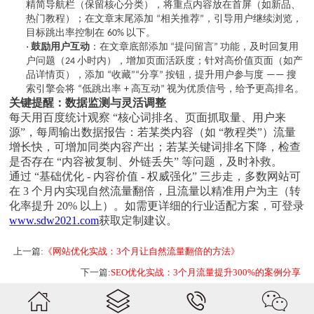
精简导航栏（保留核心分类），将重点内容放在首屏（如新品、
热门教程）；在文章末尾添加
相关推荐
，引导用户继续浏览，
“
”
目标跳出率控制在
以下。
60%
·
鼓励用户互动
：在文章底部添加
提问留言
功能，及时回复用
“
”
户问题（
小时内），增加页面活跃度；针对高价值页面（如产
24
品详情页），添加
收藏
分享
按钮，提升用户参与度
搜
“
”“
”
——
索引擎会将
低跳出率
高互动
视为优质信号，给予更高排名。
“
+
”
关键提醒：数据监测与灵活调整
每天用百度统计观察
“核心词排名、页面抓取量、用户来
源”，每周输出数据报告：若某类内容（如 “教程类”）流量
增长快，可增加同类内容产出；若某关键词排名下降，检查
是否存在 “内容被复制、外链丢失” 等问题，及时补救。
通过
“基础优化 - 内容价值 - 权威强化” 三步走，多数网站可
在 3 个月内实现自然流量翻倍，且流量以精准用户为主（转
化率提升 20% 以上）。如需更详细的行业适配方案，可登录
www.sdw2021.com
获取定制建议。
上一篇:
《网站优化实战：3个月让自然流量翻倍的方法》
下一篇:
SEO优化实战：3个月流量提升300%的案例分享