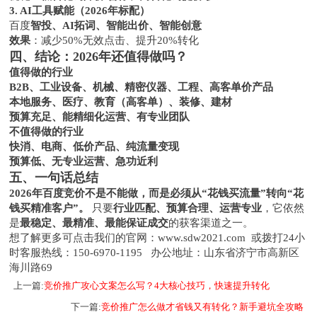
3. AI工具赋能（2026年标配）
百度
智投、AI拓词、智能出价、智能创意
效果
：减少50%无效点击、提升20%转化
四、结论：2026年还值得做吗？
值得做的行业
B2B、工业设备、机械、精密仪器、工程、高客单价产品
本地服务、医疗、教育（高客单）、装修、建材
预算充足、能精细化运营、有专业团队
不值得做的行业
快消、电商、低价产品、纯流量变现
预算低、无专业运营、急功近利
五、一句话总结
2026年百度竞价不是不能做，而是必须从“花钱买流量”转向“花
钱买精准客户”。
只要
行业匹配、预算合理、运营专业
，它依然
是
最稳定、最精准、最能保证成交
的获客渠道之一。
想了解更多可
点击我们的官网：www.sdw2021.com 或拨打24小
时客服热线：150-6970-1195 办公地址：山东省济宁市高新区
海川路69
上一篇:
竞价推广攻心文案怎么写？4大核心技巧，快速提升转化
下一篇:
竞价推广怎么做才省钱又有转化？新手避坑全攻略