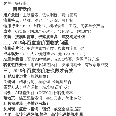
客单价等行业。
一、百度竞价
用户意图
：主动搜索、需求明确、意向度高
流量特点
：精准、稳定、可追踪、可控制
适用行业
：B2B、制造业、机械设备、工程、高客单价产品
成本
：CPC高（约28.7元/次）、转化率低（约1.8%）
优势
：
搜索即需求、线索质量高、成交确定性强
二、2026年百度竞价面临的问题
流量碎片化
：用户注意力分散，搜索总流量下滑
成本飙升
：CPC从3.2元涨至28.7元（2018-2026）
AI重构搜索
：百度AI智能体、AIGC摘要、意图理解升级
转化链路变长
：用户多渠道比价、决策周期长、有线索难成交
三、2026年百度竞价怎么做才有效
1. 精细化运营（拒绝粗放）
关键词
：精准分词、核心词+长尾词组合
匹配方式
：动态调整（精准/短语/广泛）
出价
：AI智能出价（OCPC/目标转化成本）
落地页
：强匹配搜索词、突出卖点、简化转化
2. 数据驱动（全链路分析）
从
展现→点击→咨询→留资→成交
全链路追踪
优化：
低转化词降价/暂停、高转化词提价/扩量