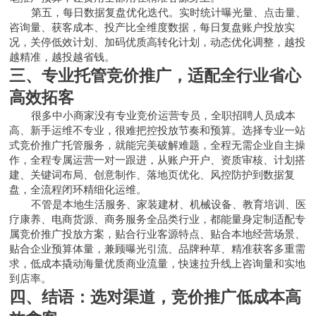
第五，每日数据复盘优化迭代。实时统计曝光量、点击量、
咨询量、获客成本、投产比全维度数据，每日复盘账户投放实
况，关停低效计划、加码优质高转化计划，动态优化调整，越投
越精准，越投越省钱。
三、专业托管竞价推广，适配全行业省心
高效拓客
很多中小商家没有专业竞价运营专员，全职招聘人员成本
高、新手运维不专业，很难把控投放节奏和预算。选择专业一站
式竞价推广托管服务，就能完美破解难题，全程无需企业自主操
作，全程专属运营一对一跟进，从账户开户、资质审核、计划搭
建、关键词布局、创意制作、落地页优化、风控防护到数据复
盘，全流程闭环精细化运维。
不管是本地生活服务、家装建材、机械设备、教育培训、医
疗康养、电商货源、商务服务全品类行业，都能量身定制适配专
属竞价推广投放方案，贴合行业客源特点、贴合本地经营场景、
贴合企业预算体量，兼顾曝光引流、品牌种草、精准获客多重需
求，低成本撬动海量优质商业流量，快速拉升线上咨询量和实地
到店率。
四、结语：选对渠道，竞价推广低成本高