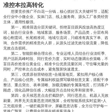
准控本拉高转化
想要竞价推广不白花一分钱，核心抓好五大关键环节，适配
全行业中小微企业、实体门店、线上服务商、源头工厂各类经营
主体，通用性极强。
第一，精准筛选分层关键词。拒绝盲目跟风投放高热度泛
词，贴合行业业务、地域客源、服务场景、产品品类，分层布局
核心刚需词、长尾精准词、地域引流词，只瞄准有真实下单、咨
询、合作需求的精准意向人群，从源头过滤无效垃圾流量，降低
无效点击损耗。
第二，智能阶梯合理出价。专业运维人员结合行业淡旺季、
用户活跃高峰时段、同行竞价力度，实时动态微调出价策略，不
盲目高价抢首位黄金位，精准卡位优质流量区间，守住曝光量的
同时，严控单次点击成本，避免预算快速透支。
第三，优质原创营销创意+合规落地页。紧扣用户核心痛
点、产品核心优势、专属福利权益撰写吸睛创意文案，搭配干净
整洁、重点突出、表单清晰、加载流畅的专属落地页，打消客户
顾虑，强化品牌信任感，大幅提升点击转化率和留资率。
第四，全天候恶意点击拦截防护。同行恶意点、机器人无效
刷量、跨界无关流量恶意消耗预算，全程智能系统实时监测+人
工兜底排查，一键拦截异常IP、屏蔽恶意访客，全方位守护每一
笔推广预算，让费用全部用在精准客源身上。