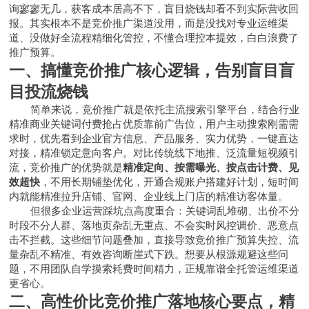
询寥寥无几，获客成本居高不下，盲目烧钱却看不到实际营收回
报。其实根本不是竞价推广渠道没用，而是没找对专业运维渠
道、没做好全流程精细化管控，不懂合理控本提效，白白浪费了
推广预算。
一、搞懂竞价推广核心逻辑，告别盲目盲
目投流烧钱
简单来说，竞价推广就是依托主流搜索引擎平台，结合行业
精准商业关键词付费抢占优质靠前广告位，用户主动搜索刚需需
求时，优先看到企业官方信息、产品服务、实力优势，一键直达
对接，精准锁定意向客户。对比传统线下地推、泛流量短视频引
流，竞价推广的优势就是
精准定向、按需曝光、按点击计费、见
效超快
，不用长期铺垫优化，开通合规账户搭建好计划，短时间
内就能精准拉升店铺、官网、企业线上门店的精准访客体量。
但很多企业运营踩坑点高度重合：关键词乱堆砌、出价不分
时段不分人群、落地页杂乱无重点、不会实时风控调价、恶意点
击不拦截。这些细节问题叠加，直接导致竞价推广预算失控、流
量杂乱不精准、有效咨询断崖式下跌。想要从根源规避这些问
题，不用团队自学摸索耗费时间精力，正规靠谱全托管运维渠道
更省心。
二、高性价比竞价推广落地核心要点，精