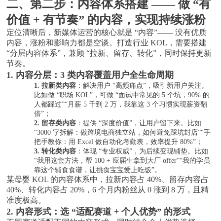
二、第二步：内容体系搭建
—— 做 “有
价值 + 有节奏” 的内容，实现持续涨粉
定位清晰后，新媒体运营的核心就是
“内容”—— 没有优质
内容，涨粉和影响力都是空谈。打造行业 KOL，需要搭建
“分层内容体系”，兼顾 “拉新、留存、转化”，同时保持更新
节奏。
1. 内容分层：3 类内容覆盖用户全生命周期
1.
拉新类内容
：解决用户
“高频痛点”，吸引新用户关注。
比如做 “职场 KOL”，可做 “面试中常见的 5 个坑，90% 的
人都踩过”“月薪 5 千到 2 万，我靠这 3 个习惯实现薪资翻
倍”；
2.
留存类内容
：提供
“深度价值”，让用户留下来。比如
“3000 字拆解：做跨境电商独立站，如何避免踩坑封店”“手
把手教你：用 Excel 做自动化考勤表，效率提升 80%”；
3.
转化类内容
：体现
“专业权威”，为后续变现铺垫。比如
“我用这套方法，帮 100 + 应届生拿到大厂 offer”“我的学员
靠这个辅食食谱，让挑食宝宝爱上吃饭”。
某母婴
KOL 的内容体系中，拉新内容占 40%、留存内容占
40%、转化内容占 20%，6 个月内粉丝从 0 涨到 8 万，且精
准度极高。
2. 内容形式：选 “适配赛道 + 个人优势” 的形式