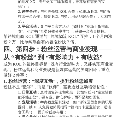
的朋友 XX，专注做宝宝睡眠指导，推荐给有需要的宝
妈”）；
2.
跨界合作
：与相关领域
KOL 合作（如职场 KOL 与简历
打印平台合作，母婴 KOL 与婴儿用品品牌合作），互相导
流；
3.
平台活动
：参与平台官方活动（如抖音
“职场干货挑战
赛”、小红书 “母婴好物分享季”），获得平台流量扶持。
某跨境电商
KOL 通过与 “跨境物流 KOL” 互推，1 个月内涨
粉 2 万，比单纯靠自有内容涨粉快 2 倍。
四、第四步：粉丝运营与商业变现
——
从 “有粉丝” 到 “有影响力 + 有收益”
成为
KOL 的最终目标是 “既有行业影响力，又能实现商业变
现”。粉丝运营和商业变现是新媒体运营的关键闭环，重点
做好 2 件事：
1. 粉丝运营：“深度互动”，提升粉丝忠诚度
粉丝不是
“数字”，而是 “伙伴”，需要通过互动增强粘性：
1.
日常互动
：及时回复评论和私信，比如粉丝问
“宝宝辅食
能不能加盐”，要专业、耐心解答，而不是敷衍回复；
2.
定期活动
：举办粉丝福利活动（如
“评论区留言你的职场
困惑，抽 10 人免费做简历指导”“群内打卡宝宝辅食，送辅
食工具”），提升粉丝参与度；