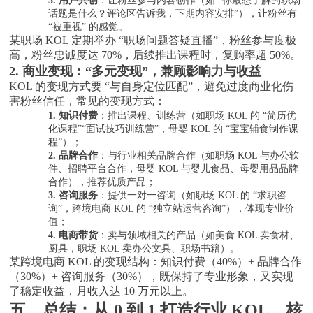
3.
用户共创
：让粉丝参与内容创作（如
“你最想了解的职场
话题是什么？评论区告诉我，下期内容安排”），让粉丝有
“被重视” 的感觉。
某职场
KOL 定期举办 “职场问题答疑直播”，粉丝参与度极
高，粉丝忠诚度达 70%，后续推出课程时，复购率超 50%。
2. 商业变现：“多元变现”，兼顾影响力与收益
KOL 的变现方式要 “与自身定位匹配”，避免过度商业化伤
害粉丝信任，常见的变现方式：
1.
知识付费
：推出课程、训练营（如职场
KOL 的 “简历优
化课程”“面试技巧训练营”，母婴 KOL 的 “宝宝辅食制作课
程”）；
2.
品牌合作
：与行业相关品牌合作（如职场
KOL 与办公软
件、招聘平台合作，母婴 KOL 与婴儿食品、母婴用品品牌
合作），推荐优质产品；
3.
咨询服务
：提供一对一咨询（如职场
KOL 的 “求职咨
询”，跨境电商 KOL 的 “独立站运营咨询”），体现专业价
值；
4.
电商带货
：卖与领域相关的产品（如美食
KOL 卖食材、
厨具，职场 KOL 卖办公文具、职场书籍）。
某跨境电商
KOL 的变现结构：知识付费（40%）+ 品牌合作
（30%）+ 咨询服务（30%），既保持了专业形象，又实现
了稳定收益，月收入达 10 万元以上。
五、总结：从
0 到 1 打造行业 KOL，核