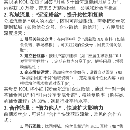
某职场
KOL 在知乎回答 “月薪 5 千如何逆袭到月薪 2 万”，
内容获 10 万赞，带来 5 万精准粉丝，公域涨粉效率极高。
2. 私域流量：“沉淀粉丝”，提升粘性和复购
公域流量是
“别人的地盘”，随时可能被限流，需要把粉丝沉
淀到私域（如微信公众号、企业微信、微信群），方便后续
深度运营：
1.
引导关注公众号
：在内容中引导
“想获取 XX 资料（如辅
食食谱、职场模板），可关注我的公众号，回复关键词领
取”；
2.
建立粉丝群
：按用户需求建群（如
“应届生求职群”“0-1
岁宝宝宝妈群”），定期在群内分享干货、解答问题，增强
粉丝粘性；
3.
企业微信运营
：添加粉丝企业微信，设置自动回复（如
“添加后回复‘干货’领取资料”），定期推送个性化内容（如
根据粉丝需求推送对应干货）。
某母婴
KOL 将小红书粉丝沉淀到企业微信，通过 “一对一解
答辅食问题” 和 “群内分享专属食谱”，粉丝复购率（购买她
的辅食课程）达 30%，远超行业平均水平。
3. 合作流量：“借力他人”，快速扩大影响力
前期粉丝少，可通过
“合作” 快速获取流量，常见的合作方
式：
1.
同行互推
：找同领域、粉丝量相近的
KOL 互推（如 “我