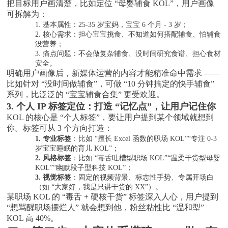
把目标用户画清楚，比如定位
“母婴辅食 KOL”，用户画像
可拆解为：
1.
基本属性：
25-35 岁宝妈，宝宝 6 个月 - 3 岁；
2.
核心需求：担心宝宝挑食、不知道如何搭配辅食、怕辅食
没营养；
3.
痛点问题：不会做复杂辅食、没时间研究食谱、担心食材
安全。
明确用户画像后，新媒体运营的内容才能精准命中需求
——
比如针对 “没时间做辅食”，可做 “10 分钟搞定的快手辅食”
系列，比泛泛的 “宝宝辅食合集” 更受欢迎。
3. 个人 IP 标签定位：打造 “记忆点”，让用户记住你
KOL 的核心是 “个人标签”，要让用户提到某个领域就想到
你。标签可从 3 个方向打造：
1.
专业标签
：比如
“擅长 Excel 函数的职场 KOL”“专注 0-3
岁宝宝睡眠的育儿 KOL”；
2.
风格标签
：比如
“毒舌吐槽型职场 KOL”“温柔干货型母婴
KOL”“幽默段子型科技 KOL”；
3.
视觉标签
：固定的视频背景、标志性手势、专属开场白
（如
“大家好，我是只讲干货的 XX”）。
某职场
KOL 的 “毒舌 + 硬核干货” 标签深入人心，用户提到
“想骂醒职场摆烂人” 就会想到他，粉丝粘性比 “温和型”
KOL 高 40%。