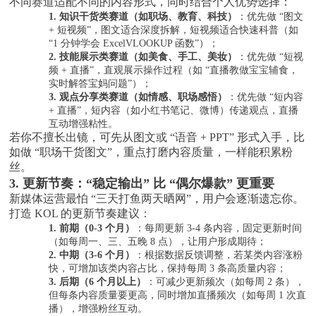
不同赛道适配不同的内容形式，同时结合个人优势选择：
1.
知识干货类赛道（如职场、教育、科技）
：优先做
“图文
+ 短视频”，图文适合深度拆解，短视频适合快速科普（如
“1 分钟学会 ExcelVLOOKUP 函数”）；
2.
技能展示类赛道（如美食、手工、美妆）
：优先做
“短视
频 + 直播”，直观展示操作过程（如 “直播教做宝宝辅食，
实时解答宝妈问题”）；
3.
观点分享类赛道（如情感、职场感悟）
：优先做
“短内容
+ 直播”，短内容（如小红书笔记、微博）传递观点，直播
互动增强粘性。
若你不擅长出镜，可先从图文或
“语音 + PPT” 形式入手，比
如做 “职场干货图文”，重点打磨内容质量，一样能积累粉
丝。
3. 更新节奏：“稳定输出” 比 “偶尔爆款” 更重要
新媒体运营最怕
“三天打鱼两天晒网”，用户会逐渐遗忘你。
打造 KOL 的更新节奏建议：
1.
前期（
0-3 个月）
：每周更新
3-4 条内容，固定更新时间
（如每周一、三、五晚 8 点），让用户形成期待；
2.
中期（
3-6 个月）
：根据数据反馈调整，若某类内容涨粉
快，可增加该类内容占比，保持每周
3 条高质量内容；
3.
后期（
6 个月以上）
：可减少更新频次（如每周
2 条），
但每条内容质量要更高，同时增加直播频次（如每周 1 次直
播），增强粉丝互动。