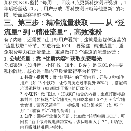
某科技
KOL 坚持 “每周二、四晚 9 点更新科技测评视频”，1
年后粉丝达 20 万，用户形成 “看科技测评就等他更新” 的习
惯，粉丝留存率超 60%。
三、第三步：精准流量获取
—— 从 “泛
流量” 到 “精准流量”，高效涨粉
有了内容，还需要
“让目标用户看到”，这就是新媒体运营的
“流量获取” 环节。打造行业 KOL，要聚焦 “精准流量”，避
免浪费精力在泛流量上，重点做好 3 个渠道的流量运营：
1. 公域流量：靠 “优质内容” 获取免费曝光
公域渠道（如抖音、小红书、知乎、
B 站）是 KOL 的主要
涨粉阵地，核心是 “靠内容质量获得平台推荐”：
1.
抖音
/ 视频号
：做
“短平快” 的干货内容，开头 3 秒抓住
用户（如 “3 个技巧，让你简历通过率提升 80%”），搭配精
准话题标签（如 #职场干货 #简历优化）；
2.
小红书
：做
“图文 + 短视频” 结合的内容，重点打磨标题
和封面（如标题 “宝宝辅食别再只吃米糊！6 个月 + 宝宝辅
食食谱，营养又简单”），标签用 “细分领域词”（如 #6 个
月宝宝辅食 #宝宝辅食食谱）；
3.
知乎
：回答行业相关问题，比如做
“跨境电商 KOL”，可
回答 “新手做跨境电商独立站，该从哪里入手？”，用深度
内容吸引精准用户关注。