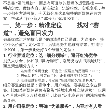
不是靠 “运气爆款”，而是有可复制的新媒体运营路径 ——
明确定位、做好内容、精准获流、沉淀粉丝、实现变现，每
一步都有方法可依。今天就分享这套完整的新媒体运营方
案，帮你从 “行业新人” 成长为 “领域 KOL”。
一、第一步：精准定位
—— 找对 “赛
道”，避免盲目发力
做新媒体运营的核心是
“先想清楚自己是谁、为谁服务、提
供什么价值”，定位错了，后续再努力也难有结果。打造行
业 KOL，第一步要做好 3 个维度的定位：
1. 行业赛道定位：选 “细分领域”，避开红海竞争
别贪大求全，比如做
“职场领域”，别笼统地讲 “职场技巧”，
而是聚焦细分方向：
1.
若你擅长简历优化，可定位
“应届生简历指导 KOL”；
2.
若你是
HR，可定位 “中小企业招聘实战 KOL”；
3.
若你做过管理层，可定位
“新经理团队管理 KOL”。
细分赛道的好处是：竞争小、用户精准、容易建立专业标
签。比如某新媒体运营者聚焦
“跨境电商独立站运营”，仅用
6 个月就积累 5 万精准粉丝，比做 “泛电商运营” 的涨粉效率
高 3 倍。
2. 用户画像定位：明确 “为谁服务”，内容才有人看